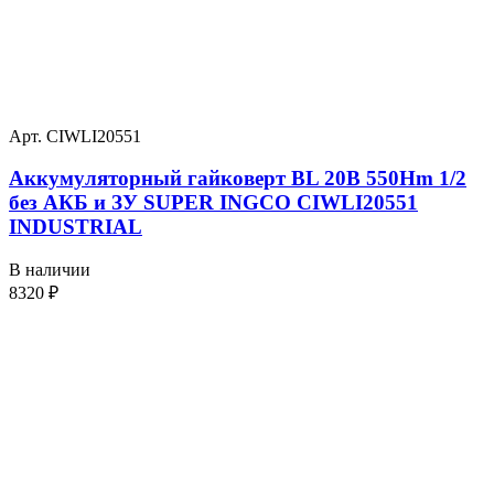
Арт. CIWLI20551
Аккумуляторный гайковерт BL 20В 550Hm 1/2
без АКБ и ЗУ SUPER INGCO CIWLI20551
INDUSTRIAL
В наличии
8320
₽