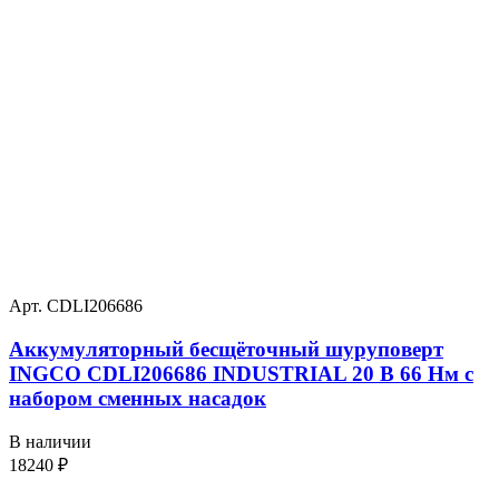
Арт. CDLI206686
Аккумуляторный бесщёточный шуруповерт
INGCO CDLI206686 INDUSTRIAL 20 В 66 Нм с
набором сменных насадок
В наличии
18240
₽