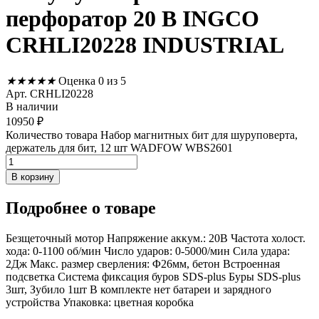
перфоратор 20 В INGCO
CRHLI20228 INDUSTRIAL
★
★
★
★
★
Оценка 0 из 5
Арт. CRHLI20228
В наличии
10950
₽
Количество товара Набор магнитных бит для шуруповерта,
держатель для бит, 12 шт WADFOW WBS2601
В корзину
Подробнее
о товаре
Безщеточный мотор Напряжение аккум.: 20В Частота холост.
хода: 0-1100 об/мин Число ударов: 0-5000/мин Сила удара:
2Дж Макс. размер сверления: Φ26мм, бетон Встроенная
подсветка Система фиксация буров SDS-plus Буры SDS-plus
3шт, Зубило 1шт В комплекте нет батареи и зарядного
устройства Упаковка: цветная коробка