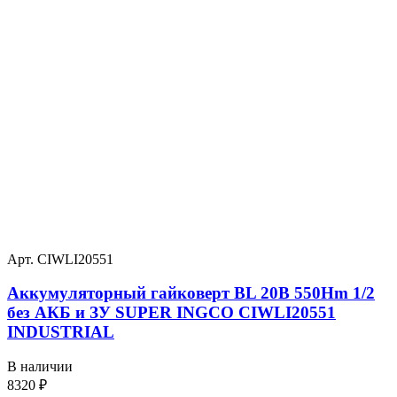
Арт. CIWLI20551
Аккумуляторный гайковерт BL 20В 550Hm 1/2
без АКБ и ЗУ SUPER INGCO CIWLI20551
INDUSTRIAL
В наличии
8320
₽