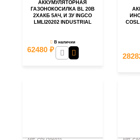
АККУМУЛЯТОРНАЯ
ГАЗОНОКОСИЛКА BL 20В
АК
2ХАКБ 5АЧ, И ЗУ INGCO
ИНС
LMLI20202 INDUSTRIAL
COSL
В наличии
62480
₽
282
АРТ. CDLI206021
АРТ. CA