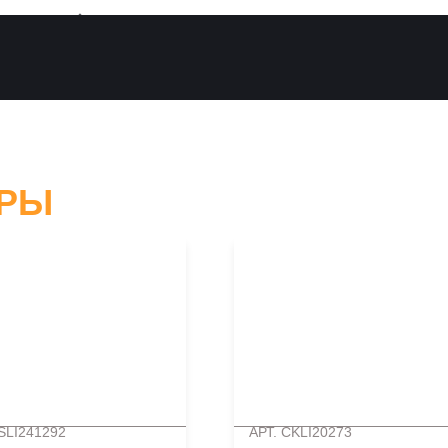
АРЫ
SLI241292
АРТ. CKLI20273