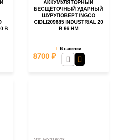
 И
АККУМУЛЯТОРНЫЙ
БЕСЩЁТОЧНЫЙ УДАРНЫЙ
ШУРУПОВЕРТ INGCO
O
CIDLI209685 INDUSTRIAL 20
0 В
В 96 НМ
В наличии
8700
₽
АРТ. MX218008