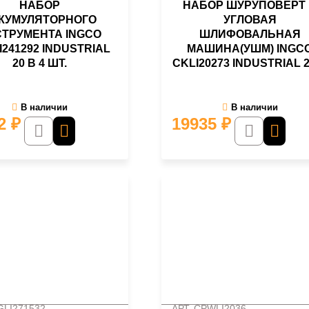
НАБОР
НАБОР ШУРУПОВЕРТ
КУМУЛЯТОРНОГО
УГЛОВАЯ
ТРУМЕНТА INGCO
ШЛИФОВАЛЬНАЯ
I241292 INDUSTRIAL
МАШИНА(УШМ) INGC
20 В 4 ШТ.
CKLI20273 INDUSTRIAL 2
В наличии
В наличии
82
₽
19935
₽
GLI271532
АРТ. CPWLI2036