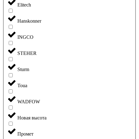
Elitech
Hanskonner
INGCO
STEHER
Sturm
Toua
WADFOW
Новая высота
Промет