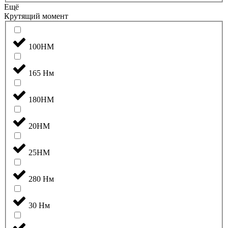
Ещё
Крутящий момент
100НМ
165 Нм
180НМ
20НМ
25НМ
280 Нм
30 Нм