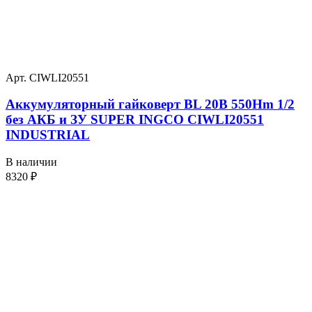
Арт. CIWLI20551
Аккумуляторный гайковерт BL 20В 550Hm 1/2
без АКБ и ЗУ SUPER INGCO CIWLI20551
INDUSTRIAL
В наличии
8320
₽