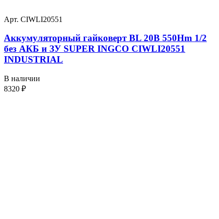
Арт. CIWLI20551
Аккумуляторный гайковерт BL 20В 550Hm 1/2
без АКБ и ЗУ SUPER INGCO CIWLI20551
INDUSTRIAL
В наличии
8320
₽