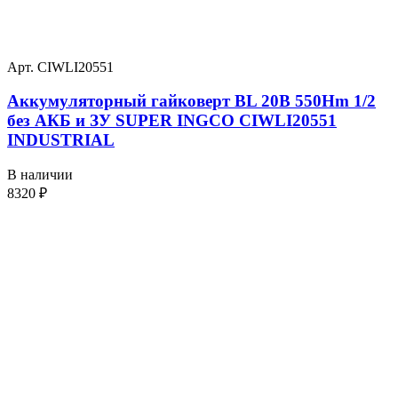
Арт. CIWLI20551
Аккумуляторный гайковерт BL 20В 550Hm 1/2
без АКБ и ЗУ SUPER INGCO CIWLI20551
INDUSTRIAL
В наличии
8320
₽