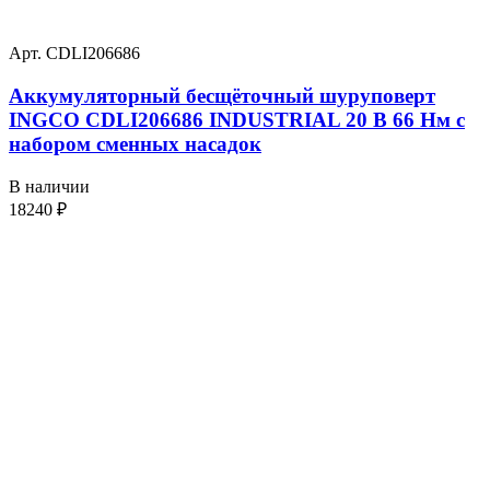
Арт. CDLI206686
Аккумуляторный бесщёточный шуруповерт
INGCO CDLI206686 INDUSTRIAL 20 В 66 Нм с
набором сменных насадок
В наличии
18240
₽