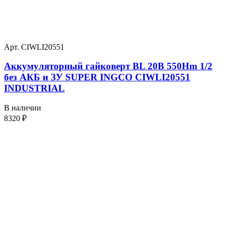
Арт. CIWLI20551
Аккумуляторный гайковерт BL 20В 550Hm 1/2
без АКБ и ЗУ SUPER INGCO CIWLI20551
INDUSTRIAL
В наличии
8320
₽