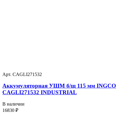
Арт. CAGLI271532
Аккумуляторная УШМ б/щ 115 мм INGCO
CAGLI271532 INDUSTRIAL
В наличии
16830
₽