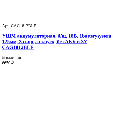
Арт. CAG1812BLE
УШМ аккумуляторная, б/щ, 18В, 1batterysystem,
125мм, 3 скор., пл.пуск, без АКБ и ЗУ
CAG1812BLE
В наличии
8650
₽