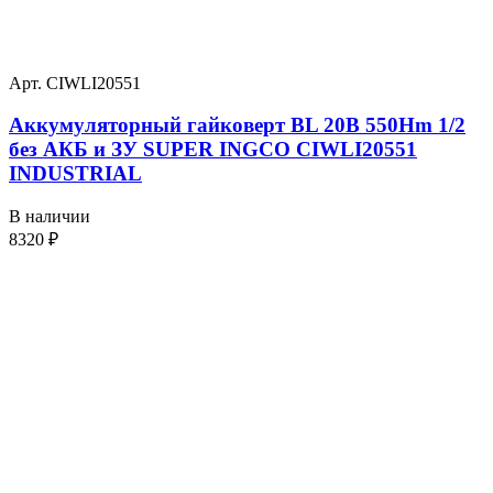
Арт. CIWLI20551
Аккумуляторный гайковерт BL 20В 550Hm 1/2
без АКБ и ЗУ SUPER INGCO CIWLI20551
INDUSTRIAL
В наличии
8320
₽