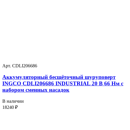
Арт. CDLI206686
Аккумуляторный бесщёточный шуруповерт
INGCO CDLI206686 INDUSTRIAL 20 В 66 Нм с
набором сменных насадок
В наличии
18240
₽