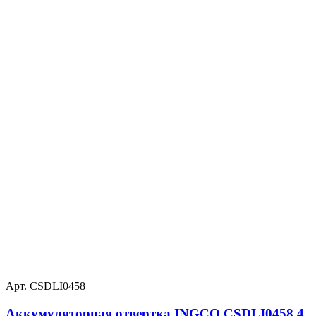
Арт. CSDLI0458
Аккумуляторная отвертка INGCO CSDLI0458 4