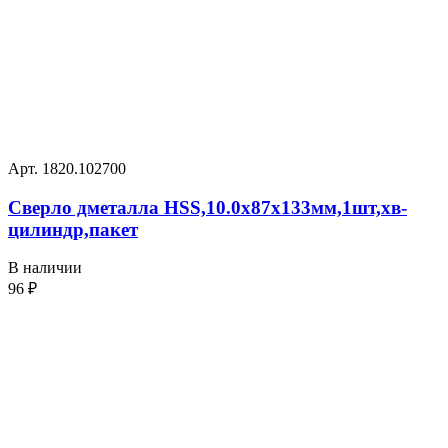
Арт. 1820.102700
Сверло дметалла HSS,10.0х87х133мм,1шт,хв-
цилиндр,пакет
В наличии
96
₽