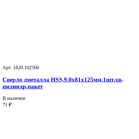
Арт. 1820.102500
Сверло дметалла HSS,9.0х81х125мм,1шт,хв-
цилиндр,пакет
В наличии
71
₽