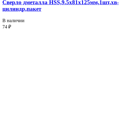
Сверло дметалла HSS,9.5х81х125мм,1шт,хв-
цилиндр,пакет
В наличии
74
₽