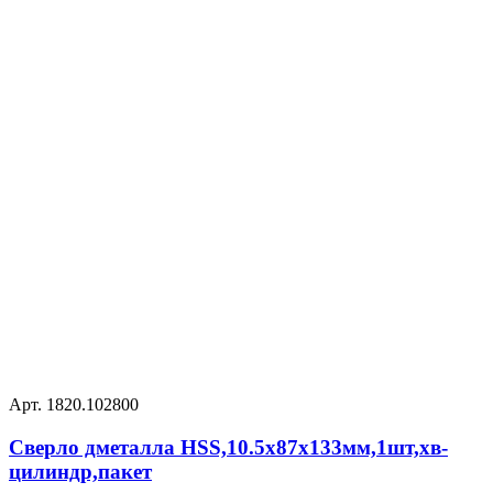
Арт. 1820.102800
Сверло дметалла HSS,10.5х87х133мм,1шт,хв-
цилиндр,пакет