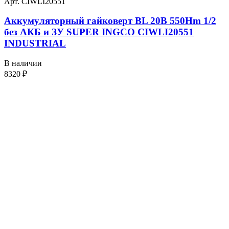
Арт. CIWLI20551
Аккумуляторный гайковерт BL 20В 550Hm 1/2
без АКБ и ЗУ SUPER INGCO CIWLI20551
INDUSTRIAL
В наличии
8320
₽