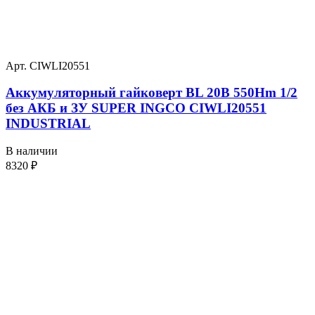
Арт. CIWLI20551
Аккумуляторный гайковерт BL 20В 550Hm 1/2
без АКБ и ЗУ SUPER INGCO CIWLI20551
INDUSTRIAL
В наличии
8320
₽