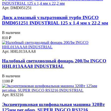
Арт. DMD051251
Диск алмазный ультратонкий турбо INGCO
DMD051251 INDUSTRIAL 125 х 1,4 мм x 22,2 мм
В наличии
810
₽
Арт. HHL013AAA8
Налобный светодиодный фонарь 200Лм INGCO
HHL013AAA8 INDUSTRIAL
В наличии
1100
₽
Арт. RS3216
Эксцентриковая шлифовальная машина 320Вт
125мм рег.обор. SUPER INGCO RS3216