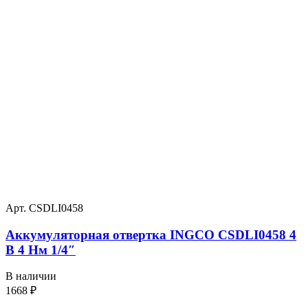
Арт. CSDLI0458
Аккумуляторная отвертка INGCO CSDLI0458 4
В 4 Нм 1/4″
В наличии
1668
₽