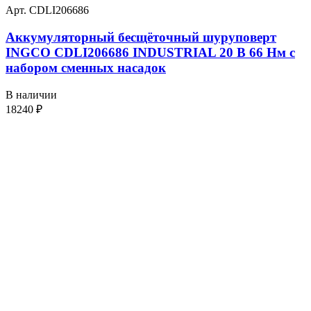
Арт. CDLI206686
Аккумуляторный бесщёточный шуруповерт
INGCO CDLI206686 INDUSTRIAL 20 В 66 Нм с
набором сменных насадок
В наличии
18240
₽