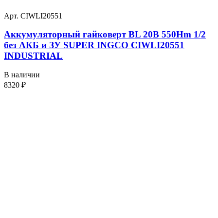
Арт. CIWLI20551
Аккумуляторный гайковерт BL 20В 550Hm 1/2
без АКБ и ЗУ SUPER INGCO CIWLI20551
INDUSTRIAL
В наличии
8320
₽