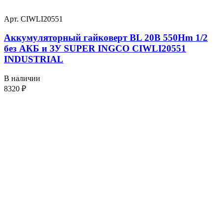
Арт. CIWLI20551
Аккумуляторный гайковерт BL 20В 550Hm 1/2
без АКБ и ЗУ SUPER INGCO CIWLI20551
INDUSTRIAL
В наличии
8320
₽