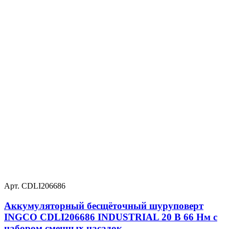
Арт. CDLI206686
Аккумуляторный бесщёточный шуруповерт
INGCO CDLI206686 INDUSTRIAL 20 В 66 Нм с
набором сменных насадок