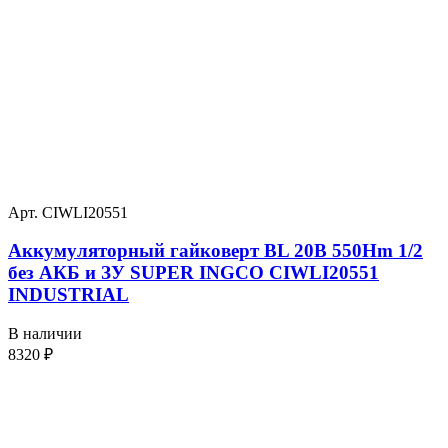
Арт. CIWLI20551
Аккумуляторный гайковерт BL 20В 550Hm 1/2
без АКБ и ЗУ SUPER INGCO CIWLI20551
INDUSTRIAL
В наличии
8320
₽