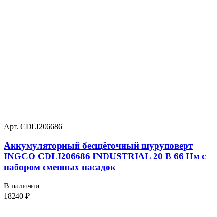
Арт. CDLI206686
Аккумуляторный бесщёточный шуруповерт
INGCO CDLI206686 INDUSTRIAL 20 В 66 Нм с
набором сменных насадок
В наличии
18240
₽