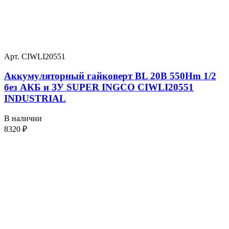
Арт. CIWLI20551
Аккумуляторный гайковерт BL 20В 550Hm 1/2
без АКБ и ЗУ SUPER INGCO CIWLI20551
INDUSTRIAL
В наличии
8320
₽