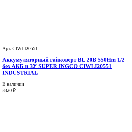
Арт. CIWLI20551
Аккумуляторный гайковерт BL 20В 550Hm 1/2
без АКБ и ЗУ SUPER INGCO CIWLI20551
INDUSTRIAL
В наличии
8320
₽