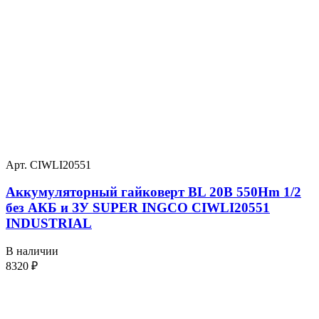
Арт. CIWLI20551
Аккумуляторный гайковерт BL 20В 550Hm 1/2
без АКБ и ЗУ SUPER INGCO CIWLI20551
INDUSTRIAL
В наличии
8320
₽