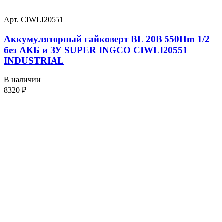
Арт. CIWLI20551
Аккумуляторный гайковерт BL 20В 550Hm 1/2
без АКБ и ЗУ SUPER INGCO CIWLI20551
INDUSTRIAL
В наличии
8320
₽