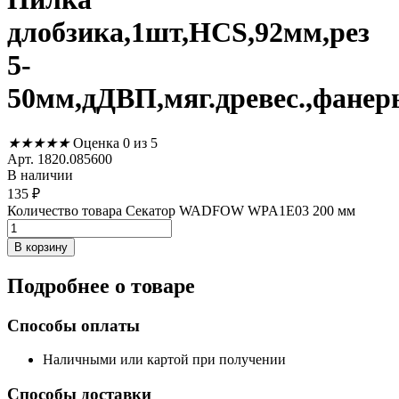
длобзика,1шт,HCS,92мм,рез
5-
50мм,дДВП,мяг.древес.,фанер
★
★
★
★
★
Оценка 0 из 5
Арт. 1820.085600
В наличии
135
₽
Количество товара Секатор WADFOW WPA1E03 200 мм
В корзину
Подробнее
о товаре
Способы оплаты
Наличными или картой при получении
Способы доставки