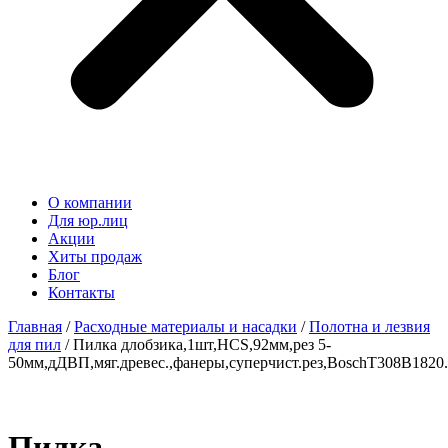
О компании
Для юр.лиц
Акции
Хиты продаж
Блог
Контакты
Главная
/
Расходные материалы и насадки
/
Полотна и лезвия
для пил
/ Пилка длобзика,1шт,HCS,92мм,рез 5-
50мм,дДВП,мяг.древес.,фанеры,суперчист.рез,BoschT308B1820
Пилка