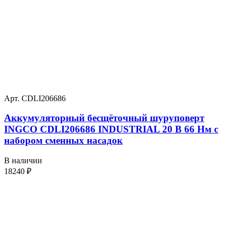
Арт. CDLI206686
Аккумуляторный бесщёточный шуруповерт
INGCO CDLI206686 INDUSTRIAL 20 В 66 Нм с
набором сменных насадок
В наличии
18240
₽