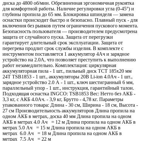
диска до 4800 об/мин. Обрезиненная эргономичная рукоятка
для комфортной работы. Наличие регулировки угла (0-45°) и
глубины пропила до 65 мм. Блокировка шпинделя — замена
оснастки происходит быстро и безопасно. Плавный пуск - для
включения без рывков путем ограничения пускового момента.
Безопасность пользователя — производителем предусмотрена
защита от случайного пуска. Защита от перегрузки
гарантирует длительный срок эксплуатации. Защита от
перегрева продлит срок службы изделия. В комплекте с
инструментом поставляется 1 аккумулятор 4Ач и зарядное
устройство на 2.0А, что позволяет преступить к выполнению
работ незамедлительно. Комплектация: циркулярная
аккумуляторная пила - 1 шт., пильный диск TCT 185х20 мм
24Т TSB1853 - 1 шт., аккумуляторы 20В Li-ion 4.0Ач - 1 шт.,
зарядное устройство 2.0 А - 1 шт., ключ шестигранный 6 мм,
параллельный упор - 1 шт., инструкция, гарантийный талон.
Подходящая оснастка INGCO: TSB1853 Вес: Нетто без АКБ -
3,3 кг, с АКБ 4.0Ач. - 3,9 кг, Брутто - 4,78 кг. Параметры
упакованного товара: Длина - 30 см, Ширина - 18 см, Высота -
27 см Производительность аккумуляторов Длина пропила на
одном АКБ в метрах, доска 40 мм Длина пропила на одном
АКБ в метрах 4.0 Ач = 12 м Длина пропила на одном АКБ в
метрах 5.0 Ач = 15 м Длина пропила на одном АКБ в
метрах 6.0 Ач = 18 м Длина пропила на одном АКБ в
метрах 7.5 Ач = 22 м