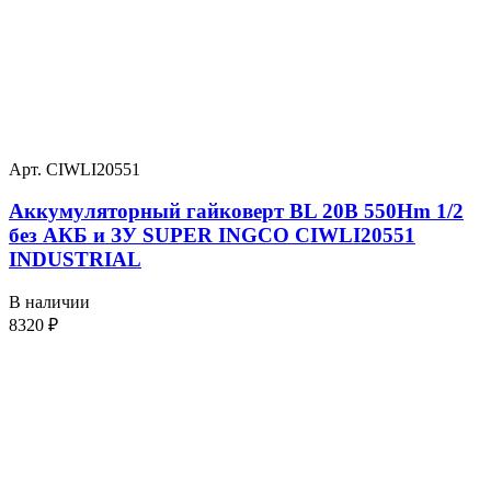
Арт. CIWLI20551
Аккумуляторный гайковерт BL 20В 550Hm 1/2
без АКБ и ЗУ SUPER INGCO CIWLI20551
INDUSTRIAL
В наличии
8320
₽