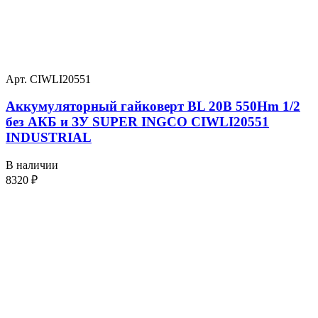
Арт. CIWLI20551
Аккумуляторный гайковерт BL 20В 550Hm 1/2
без АКБ и ЗУ SUPER INGCO CIWLI20551
INDUSTRIAL
В наличии
8320
₽