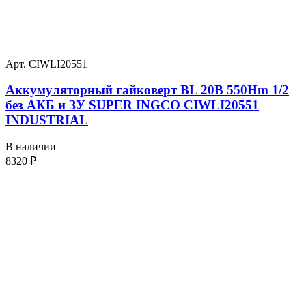
Арт. CIWLI20551
Аккумуляторный гайковерт BL 20В 550Hm 1/2
без АКБ и ЗУ SUPER INGCO CIWLI20551
INDUSTRIAL
В наличии
8320
₽