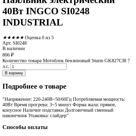
40Вт INGCO SI0248
INDUSTRIAL
★
★
★
★
★
Оценка 0 из 5
Арт. SI0248
В наличии
806
₽
Количество товара Мотоблок бензиновый Sturm GK827CI8 7
л.с.
В корзину
Подробнее
о товаре
"Напряжение: 220-240В~50/60Гц Потребляемая мощность:
40Вт Время прогрева: 3~5 минут Форма жала: прямое,
конусное Наличие подставки Долговечный сменный
наконечник Упаковка: слайдер"
Способы оплаты