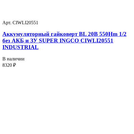
Арт. CIWLI20551
Аккумуляторный гайковерт BL 20В 550Hm 1/2
без АКБ и ЗУ SUPER INGCO CIWLI20551
INDUSTRIAL
В наличии
8320
₽