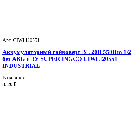
Арт. CIWLI20551
Аккумуляторный гайковерт BL 20В 550Hm 1/2
без АКБ и ЗУ SUPER INGCO CIWLI20551
INDUSTRIAL
В наличии
8320
₽