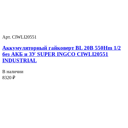
Арт. CIWLI20551
Аккумуляторный гайковерт BL 20В 550Hm 1/2
без АКБ и ЗУ SUPER INGCO CIWLI20551
INDUSTRIAL
В наличии
8320
₽