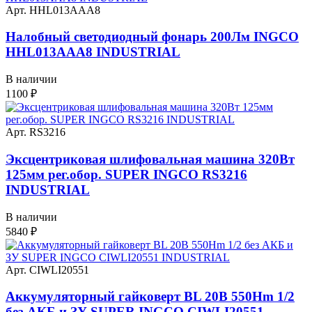
Арт. HHL013AAA8
Налобный светодиодный фонарь 200Лм INGCO
HHL013AAA8 INDUSTRIAL
В наличии
1100
₽
Арт. RS3216
Эксцентриковая шлифовальная машина 320Вт
125мм рег.обор. SUPER INGCO RS3216
INDUSTRIAL
В наличии
5840
₽
Арт. CIWLI20551
Аккумуляторный гайковерт BL 20В 550Hm 1/2
без АКБ и ЗУ SUPER INGCO CIWLI20551