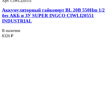
Арт. CIWLI20551
Аккумуляторный гайковерт BL 20В 550Hm 1/2
без АКБ и ЗУ SUPER INGCO CIWLI20551
INDUSTRIAL
В наличии
8320
₽