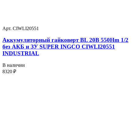
Арт. CIWLI20551
Аккумуляторный гайковерт BL 20В 550Hm 1/2
без АКБ и ЗУ SUPER INGCO CIWLI20551
INDUSTRIAL
В наличии
8320
₽