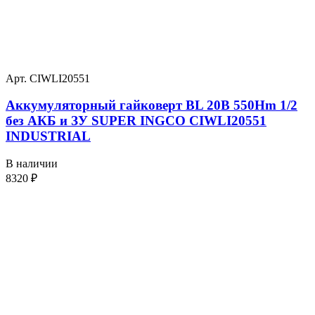
Арт. CIWLI20551
Аккумуляторный гайковерт BL 20В 550Hm 1/2
без АКБ и ЗУ SUPER INGCO CIWLI20551
INDUSTRIAL
В наличии
8320
₽