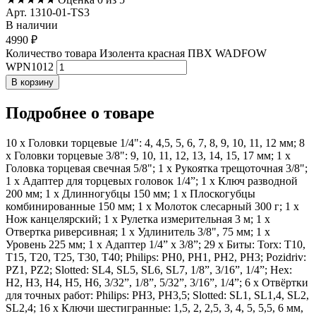
Арт. 1310-01-TS3
В наличии
4990
₽
Количество товара Изолента красная ПВХ WADFOW
WPN1012
В корзину
Подробнее
о товаре
10 х Головки торцевые 1/4": 4, 4,5, 5, 6, 7, 8, 9, 10, 11, 12 мм; 8
х Головки торцевые 3/8": 9, 10, 11, 12, 13, 14, 15, 17 мм; 1 х
Головка торцевая свечная 5/8"; 1 х Рукоятка трещоточная 3/8";
1 х Адаптер для торцевых головок 1/4”; 1 х Ключ разводной
200 мм; 1 х Длинногубцы 150 мм; 1 х Плоскогубцы
комбинированные 150 мм; 1 х Молоток слесарный 300 г; 1 х
Нож канцелярский; 1 х Рулетка измерительная 3 м; 1 х
Отвертка риверсивная; 1 х Удлинитель 3/8", 75 мм; 1 х
Уровень 225 мм; 1 х Адаптер 1/4” х 3/8”; 29 х Биты: Torx: T10,
T15, T20, T25, T30, T40; Philips: PH0, PH1, PH2, PH3; Pozidriv:
PZ1, PZ2; Slotted: SL4, SL5, SL6, SL7, 1/8”, 3/16”, 1/4”; Hex:
H2, H3, H4, H5, H6, 3/32”, 1/8”, 5/32”, 3/16”, 1/4”; 6 х Отвёртки
для точных работ: Philips: PH3, PH3,5; Slotted: SL1, SL1,4, SL2,
SL2,4; 16 х Ключи шестигранные: 1,5, 2, 2,5, 3, 4, 5, 5,5, 6 мм,