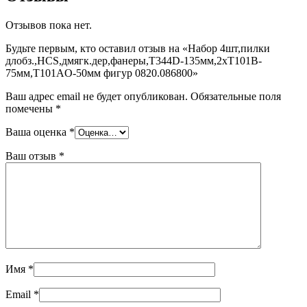
Отзывов пока нет.
Будьте первым, кто оставил отзыв на «Набор 4шт,пилки
длобз.,HCS,дмягк.дер,фанеры,T344D-135мм,2хT101B-
75мм,T101AO-50мм фигур 0820.086800»
Ваш адрес email не будет опубликован.
Обязательные поля
помечены
*
Ваша оценка
*
Ваш отзыв
*
Имя
*
Email
*