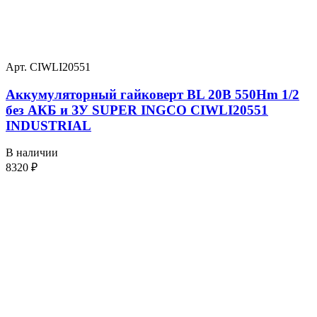
Арт. CIWLI20551
Аккумуляторный гайковерт BL 20В 550Hm 1/2
без АКБ и ЗУ SUPER INGCO CIWLI20551
INDUSTRIAL
В наличии
8320
₽