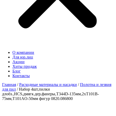
О компании
Для юр.лиц
Акции
Хиты продаж
Блог
Контакты
Главная
/
Расходные материалы и насадки
/
Полотна и лезвия
для пил
/ Набор 4шт,пилки
длобз.,HCS,дмягк.дер,фанеры,T344D-135мм,2хT101B-
75мм,T101AO-50мм фигур 0820.086800