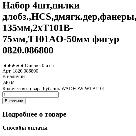
Набор 4шт,пилки
длобз.,HCS,дмягк.дер,фанеры
135мм,2хT101B-
75мм,T101AO-50мм фигур
0820.086800
★
★
★
★
★
Оценка 0 из 5
Арт. 1820.086800
В наличии
249
₽
Количество товара Рубанок WADFOW WTB1101
В корзину
Подробнее
о товаре
Способы оплаты