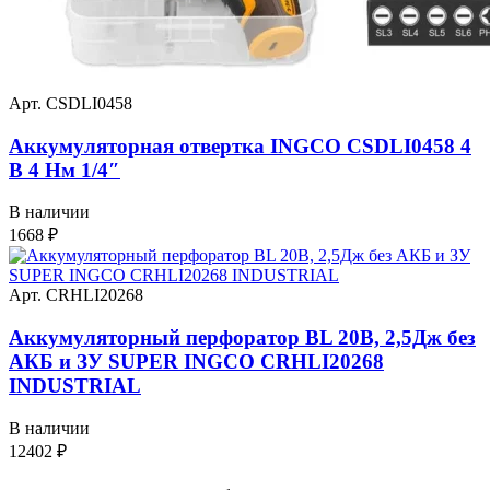
Арт. CSDLI0458
Аккумуляторная отвертка INGCO CSDLI0458 4
В 4 Нм 1/4″
В наличии
1668
₽
Арт. CRHLI20268
Аккумуляторный перфоратор BL 20В, 2,5Дж без
АКБ и ЗУ SUPER INGCO CRHLI20268
INDUSTRIAL
В наличии
12402
₽