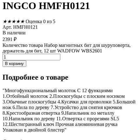
INGCO HMFH0121
★
★
★
★
★
Оценка 0 из 5
Арт. HMFH0121
В наличии
2391
₽
Количество товара Набор магнитных бит для шуруповерта,
держатель для бит, 12 шт WADFOW WBS2601
В корзину
Подробнее
о товаре
"Многофункциональный молоток С 12 функциями
1.Отбойный молоток 2.Плоскогубцы с плоским носиком
3.Обычные плоскогубцы 4.Кусачки для проволоки 5.Большой
нож 6.Пила по дереву 7.Устройство для снятия крючков
8.Крестообразная отвертка 9.Напильник по металлу
10.Напильник по дереву 11.Отвертка с прорезями SL5
12.Шестигранный ключ Прочная алюминиевая ручка
Упакован в двойной блистер"