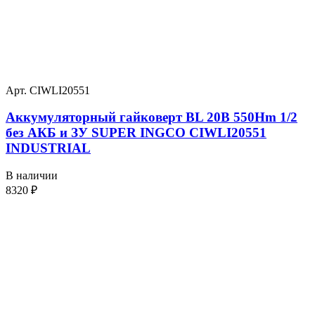
Арт. CIWLI20551
Аккумуляторный гайковерт BL 20В 550Hm 1/2
без АКБ и ЗУ SUPER INGCO CIWLI20551
INDUSTRIAL
В наличии
8320
₽