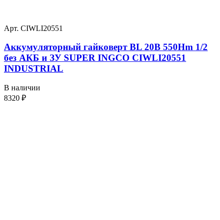
Арт. CIWLI20551
Аккумуляторный гайковерт BL 20В 550Hm 1/2
без АКБ и ЗУ SUPER INGCO CIWLI20551
INDUSTRIAL
В наличии
8320
₽