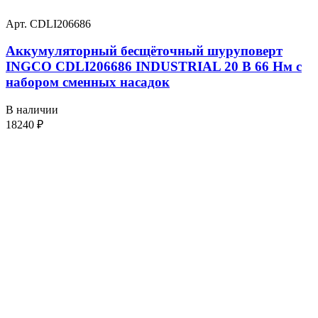
Арт. CDLI206686
Аккумуляторный бесщёточный шуруповерт
INGCO CDLI206686 INDUSTRIAL 20 В 66 Нм с
набором сменных насадок
В наличии
18240
₽