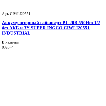
Арт. CIWLI20551
Аккумуляторный гайковерт BL 20В 550Hm 1/2
без АКБ и ЗУ SUPER INGCO CIWLI20551
INDUSTRIAL
В наличии
8320
₽