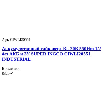
Арт. CIWLI20551
Аккумуляторный гайковерт BL 20В 550Hm 1/2
без АКБ и ЗУ SUPER INGCO CIWLI20551
INDUSTRIAL
В наличии
8320
₽