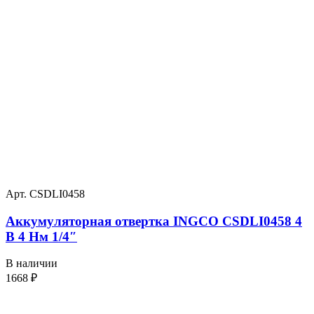
Арт. CSDLI0458
Аккумуляторная отвертка INGCO CSDLI0458 4
В 4 Нм 1/4″
В наличии
1668
₽