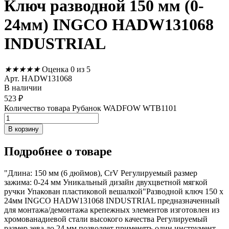
Ключ разводной 150 мм (0-
24мм) INGCO HADW131068
INDUSTRIAL
★
★
★
★
★
Оценка 0 из 5
Арт. HADW131068
В наличии
523
₽
Количество товара Рубанок WADFOW WTB1101
В корзину
Подробнее
о товаре
"Длина: 150 мм (6 дюймов), CrV Регулируемый размер
зажима: 0-24 мм Уникальный дизайн двухцветной мягкой
ручки Упакован пластиковой вешалкой"Разводной ключ 150 x
24мм INGCO HADW131068 INDUSTRIAL предназначенный
для монтажа/демонтажа крепежных элементов изготовлен из
хромованадиевой стали высокого качества Регулируемый
размер зева до 24 мм позволяет применять один инструмент