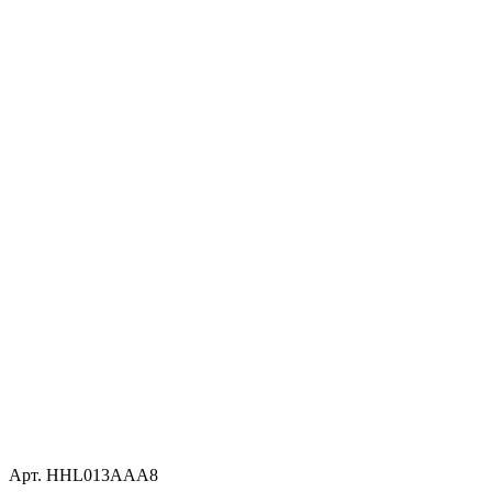
Арт. HHL013AAA8