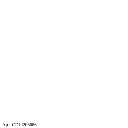
Арт. CDLI206686