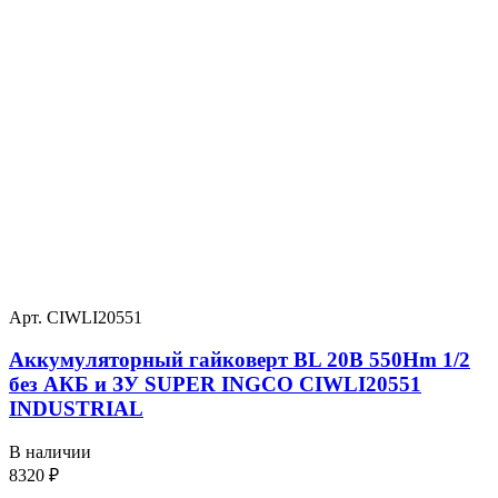
Арт. CIWLI20551
Аккумуляторный гайковерт BL 20В 550Hm 1/2
без АКБ и ЗУ SUPER INGCO CIWLI20551
INDUSTRIAL
В наличии
8320
₽