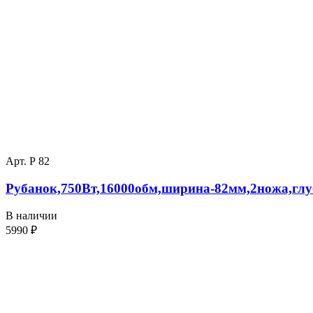
Арт. Р 82
Рубанок,750Вт,16000обм,ширина-82мм,2ножа,глу
В наличии
5990
₽