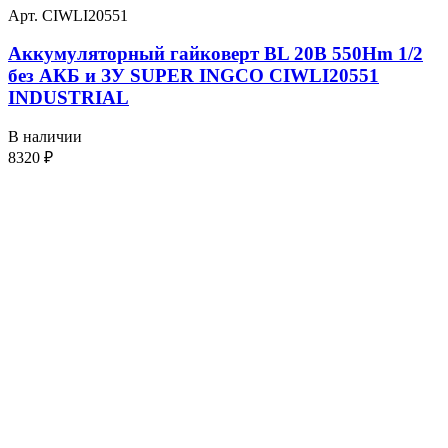
Арт. CIWLI20551
Аккумуляторный гайковерт BL 20В 550Hm 1/2
без АКБ и ЗУ SUPER INGCO CIWLI20551
INDUSTRIAL
В наличии
8320
₽