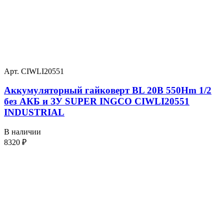
Арт. CIWLI20551
Аккумуляторный гайковерт BL 20В 550Hm 1/2
без АКБ и ЗУ SUPER INGCO CIWLI20551
INDUSTRIAL
В наличии
8320
₽