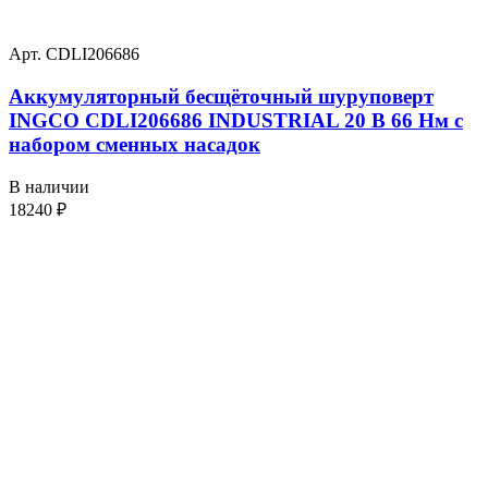
Арт. CDLI206686
Аккумуляторный бесщёточный шуруповерт
INGCO CDLI206686 INDUSTRIAL 20 В 66 Нм с
набором сменных насадок
В наличии
18240
₽