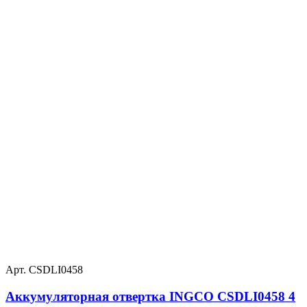
Арт. CSDLI0458
Аккумуляторная отвертка INGCO CSDLI0458 4