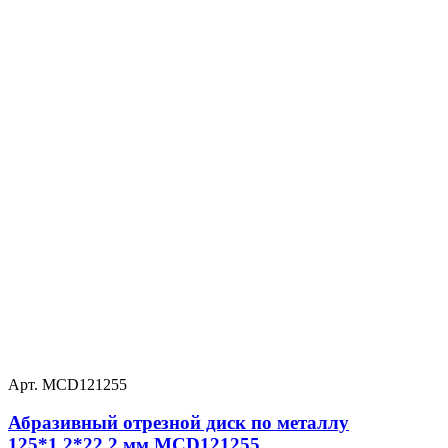
Арт. MCD121255
Абразивный отрезной диск по металлу
125*1.2*22.2 мм MCD121255